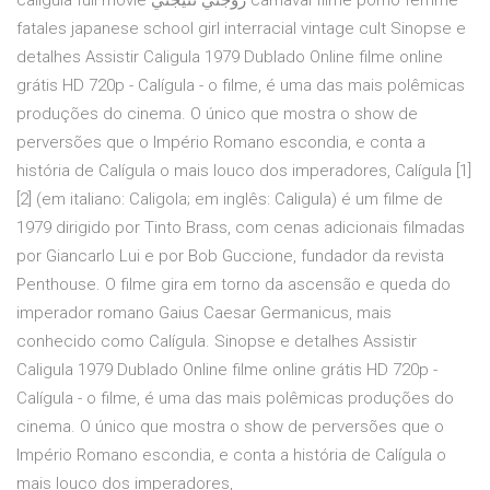
caligula full movie زوجتي تنيجني carnaval filme porno femme
fatales japanese school girl interracial vintage cult Sinopse e
detalhes Assistir Caligula 1979 Dublado Online filme online
grátis HD 720p - Calígula - o filme, é uma das mais polêmicas
produções do cinema. O único que mostra o show de
perversões que o Império Romano escondia, e conta a
história de Calígula o mais louco dos imperadores, Calígula [1]
[2] (em italiano: Caligola; em inglês: Caligula) é um filme de
1979 dirigido por Tinto Brass, com cenas adicionais filmadas
por Giancarlo Lui e por Bob Guccione, fundador da revista
Penthouse. O filme gira em torno da ascensão e queda do
imperador romano Gaius Caesar Germanicus, mais
conhecido como Calígula. Sinopse e detalhes Assistir
Caligula 1979 Dublado Online filme online grátis HD 720p -
Calígula - o filme, é uma das mais polêmicas produções do
cinema. O único que mostra o show de perversões que o
Império Romano escondia, e conta a história de Calígula o
mais louco dos imperadores,