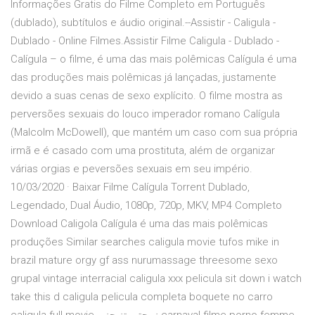
Informações Gratis do Filme Completo em Português
(dublado), subtítulos e áudio original.--Assistir - Caligula -
Dublado - Online Filmes.Assistir Filme Caligula - Dublado -
Calígula – o filme, é uma das mais polêmicas Calígula é uma
das produções mais polêmicas já lançadas, justamente
devido a suas cenas de sexo explícito. O filme mostra as
perversões sexuais do louco imperador romano Calígula
(Malcolm McDowell), que mantém um caso com sua própria
irmã e é casado com uma prostituta, além de organizar
várias orgias e peversões sexuais em seu império.
10/03/2020 · Baixar Filme Calígula Torrent Dublado,
Legendado, Dual Áudio, 1080p, 720p, MKV, MP4 Completo
Download Caligola Calígula é uma das mais polêmicas
produções Similar searches caligula movie tufos mike in
brazil mature orgy gf ass nurumassage threesome sexo
grupal vintage interracial caligula xxx pelicula sit down i watch
take this d caligula pelicula completa boquete no carro