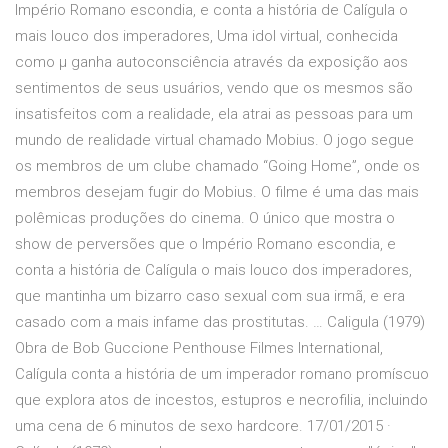
Império Romano escondia, e conta a história de Calígula o
mais louco dos imperadores, Uma idol virtual, conhecida
como μ ganha autoconsciência através da exposição aos
sentimentos de seus usuários, vendo que os mesmos são
insatisfeitos com a realidade, ela atrai as pessoas para um
mundo de realidade virtual chamado Mobius. O jogo segue
os membros de um clube chamado “Going Home”, onde os
membros desejam fugir do Mobius. O filme é uma das mais
polêmicas produções do cinema. O único que mostra o
show de perversões que o Império Romano escondia, e
conta a história de Calígula o mais louco dos imperadores,
que mantinha um bizarro caso sexual com sua irmã, e era
casado com a mais infame das prostitutas. … Caligula (1979)
Obra de Bob Guccione Penthouse Filmes International,
Calígula conta a história de um imperador romano promíscuo
que explora atos de incestos, estupros e necrofilia, incluindo
uma cena de 6 minutos de sexo hardcore. 17/01/2015 ·